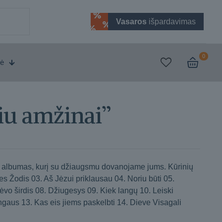
Vasaros
išpardavimas
0
vė
iu amžinai”
O albumas, kurį su džiaugsmu dovanojame jums. Kūrinių
s Žodis 03. Aš Jėzui priklausau 04. Noriu būti 05.
vo širdis 08. Džiugesys 09. Kiek langų 10. Leiski
gaus 13. Kas eis jiems paskelbti 14. Dieve Visagali