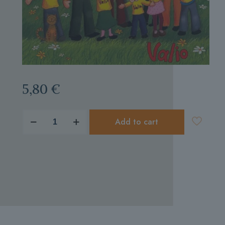
5,80
€
produkto
Add to cart
kiekis:
VALIO
"Ten
gyvensiu
amžinai"