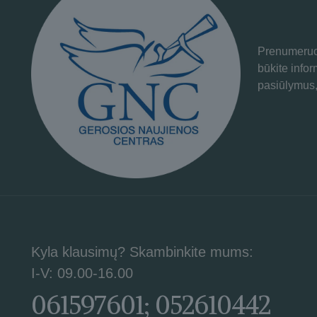
Prenumeruok
būkite info
pasiūlymus,
Kyla klausimų? Skambinkite mums:
I-V: 09.00-16.00
061597601; 052610442