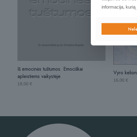
informacija, kurią
Nele
Iš emocinės tuštumos. Emociškai
Vyro kelion
apleistiems vaikystėje
16,00
€
18,00
€