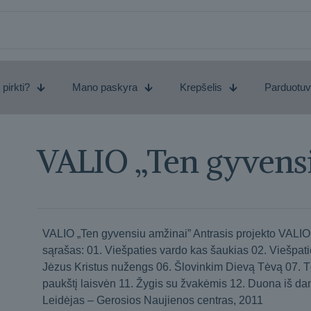
 pirkti?
Mano paskyra
Krepšelis
Parduotu
VALIO „Ten gyvens
VALIO „Ten gyvensiu amžinai” Antrasis projekto VALI
sąrašas: 01. Viešpaties vardo kas šaukias 02. Viešpatie
Jėzus Kristus nužengs 06. Šlovinkim Dievą Tėvą 07. Tė
paukštį laisvėn 11. Žygis su žvakėmis 12. Duona iš dan
Leidėjas – Gerosios Naujienos centras, 2011