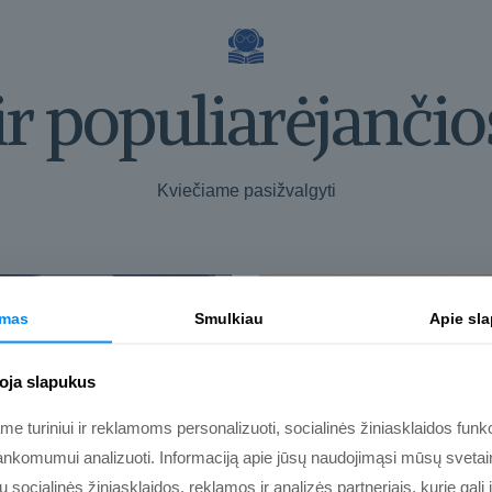
ir populiarėjančio
Kviečiame pasižvalgyti
imas
Smulkiau
Apie sl
oja slapukus
 turiniui ir reklamoms personalizuoti, socialinės žiniasklaidos funkci
nkomumui analizuoti. Informaciją apie jūsų naudojimąsi mūsų svetain
socialinės žiniasklaidos, reklamos ir analizės partneriais, kurie gali j