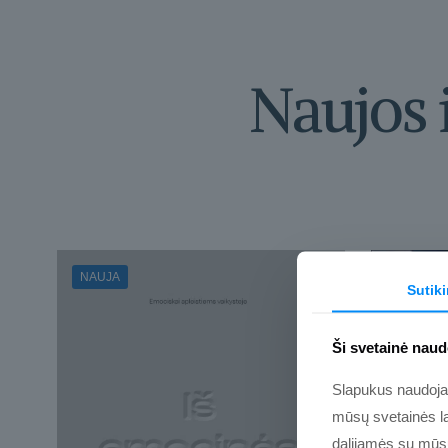
Naujos 
NAUJA
Sutik
Ši svetainė naud
Slapukus naudojame
mūsų svetainės la
dalijamės su mūsų 