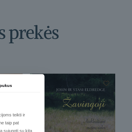
s prekės
apukus
joms teikti ir
e taip pat
ą sujungti su kita