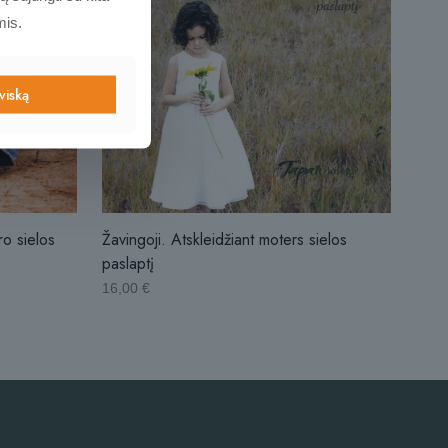
mis.
 viską
ro sielos
Žavingoji. Atskleidžiant moters sielos
paslaptį
16,00
€