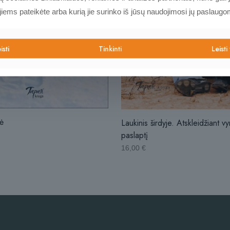
 jiems pateikėte arba kurią jie surinko iš jūsų naudojimosi jų paslaugo
isti
Tinkinti
Leisti
ė
Laukinis širdyje. Atskleidžiant vy
paslaptį
16,00
€