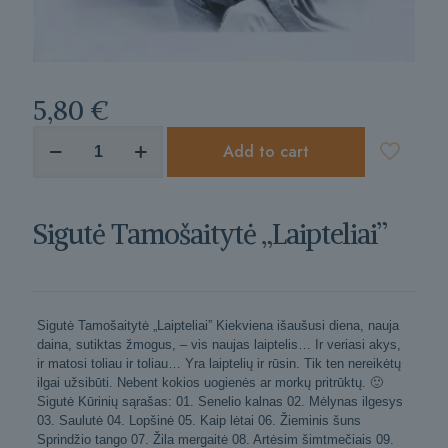
5,80
€
produkto
Add to cart
kiekis:
Sigutė
Tamošaitytė
"Laipteliai"
Sigutė Tamošaitytė „Laipteliai”
Sigutė Tamošaitytė „Laipteliai” Kiekviena išaušusi diena, nauja
daina, sutiktas žmogus, – vis naujas laiptelis… Ir veriasi akys,
ir matosi toliau ir toliau… Yra laiptelių ir rūsin. Tik ten nereikėtų
ilgai užsibūti. Nebent kokios uogienės ar morkų pritrūktų. 🙂
Sigutė Kūrinių sąrašas: 01. Senelio kalnas 02. Mėlynas ilgesys
03. Saulutė 04. Lopšinė 05. Kaip lėtai 06. Žieminis šuns
Sprindžio tango 07. Žila mergaitė 08. Artėsim šimtmečiais 09.