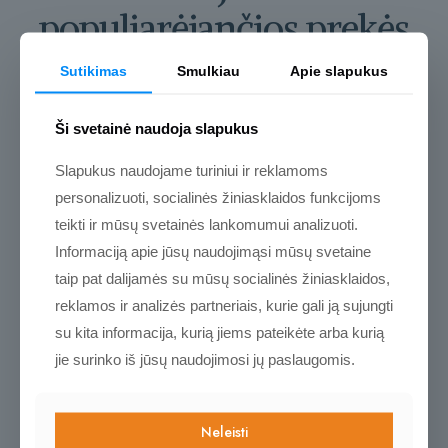
populiarėjančios prekės
Sutikimas
Smulkiau
Apie slapukus
Kviečiame pasižvalgyti
Ši svetainė naudoja slapukus
Slapukus naudojame turiniui ir reklamoms
NAUJA
personalizuoti, socialinės žiniasklaidos funkcijoms
teikti ir mūsų svetainės lankomumui analizuoti.
Informaciją apie jūsų naudojimąsi mūsų svetaine
taip pat dalijamės su mūsų socialinės žiniasklaidos,
reklamos ir analizės partneriais, kurie gali ją sujungti
su kita informacija, kurią jiems pateikėte arba kurią
jie surinko iš jūsų naudojimosi jų paslaugomis.
Neleisti
Vyro kelionė
Laukinis širdyje.