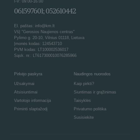
I-V: 09.00-16.00
061597601; 052610442
El. paštas: info@km.lt
VšĮ "Gerosios Naujienos centras"
Pylimo g. 20-10, Vilnius 01118, Lietuva
Įmonės kodas: 124543710
PVM kodas: LT100002536017
Sąsk. nr.: LT617300010076285966
Pirkėjo paskyra
Naudingos nuorodos
Užsakymai
Kaip pirkti?
Atsisiuntimai
Siuntimas ir grąžinimas
Vartotojo informacija
Taisyklės
Priminti slaptažodį
Privatumo politika
Susisiekite