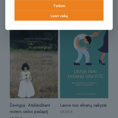
Atskleidžiant vyro sielos
16,00
€
Tinkinti
paslaptį
Leisti viską
16,00
€
Laisva nuo ekranų vaikystė
Žavingoji. Atskleidžiant
moters sielos paslaptį
18,00
€