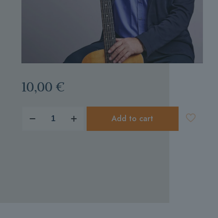
10,00
€
produkto
Add to cart
kiekis:
Rimantas
Sandanavičius
MANO
SIELA
TROKŠTA
TAVĘS