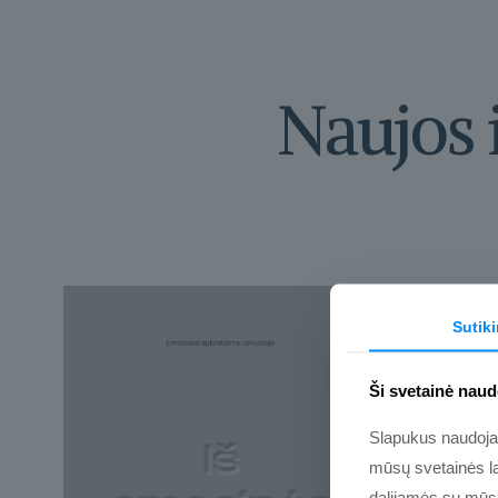
Naujos 
Sutik
Ši svetainė naud
Slapukus naudojame
mūsų svetainės la
dalijamės su mūsų 