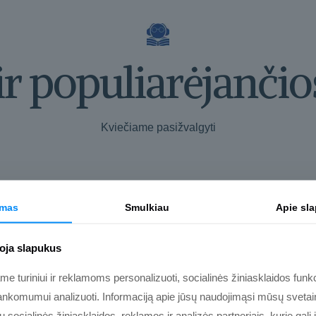
ir populiarėjančio
Kviečiame pasižvalgyti
imas
Smulkiau
Apie sl
oja slapukus
 turiniui ir reklamoms personalizuoti, socialinės žiniasklaidos funkci
nkomumui analizuoti. Informaciją apie jūsų naudojimąsi mūsų svetain
socialinės žiniasklaidos, reklamos ir analizės partneriais, kurie gali j