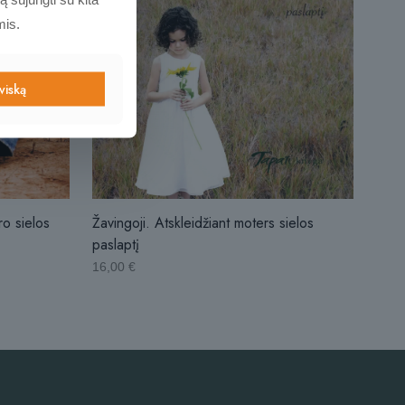
mis.
 viską
ro sielos
Žavingoji. Atskleidžiant moters sielos
paslaptį
16,00
€