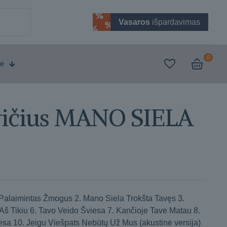
Vasaros
išpardavimas
0
vė
vičius MANO SIELA
Palaimintas Žmogus 2. Mano Siela Trokšta Tavęs 3.
š Tikiu 6. Tavo Veido Šviesa 7. Kančioje Tave Matau 8.
esa 10. Jeigu Viešpats Nebūtų Už Mus (akustinė versija)