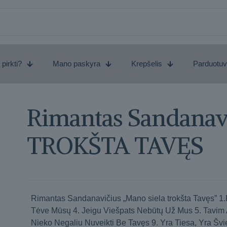
 pirkti?
Mano paskyra
Krepšelis
Parduotu
Rimantas Sandana
TROKŠTA TAVĘS
Rimantas Sandanavičius „Mano siela trokšta Tavęs” 1.
Tėve Mūsų 4. Jeigu Viešpats Nebūtų Už Mus 5. Tavim A
Nieko Negaliu Nuveikti Be Tavęs 9. Yra Tiesa, Yra Švi