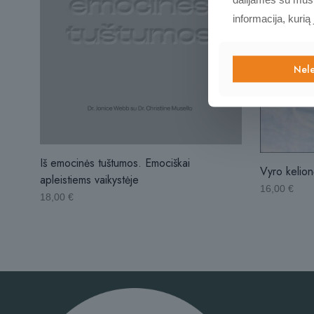
informacija, kurią
Nele
Iš emocinės tuštumos. Emociškai
Vyro kelion
apleistiems vaikystėje
16,00
€
18,00
€