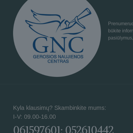
Prenumeruok
būkite info
pasiūlymus,
Kyla klausimų? Skambinkite mums:
I-V: 09.00-16.00
061597601; 052610442