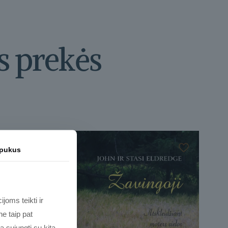
s prekės
apukus
joms teikti ir
e taip pat
ą sujungti su kita