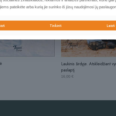
 jiems pateikėte arba kurią jie surinko iš jūsų naudojimosi jų paslaugo
isti
Tinkinti
Leisti
ė
Laukinis širdyje. Atskleidžiant vy
paslaptį
16,00
€