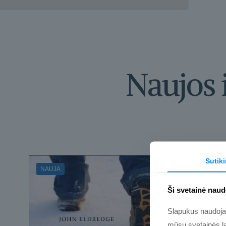
Naujos 
Sutik
NAUJA
Ši svetainė naud
Slapukus naudojame
mūsų svetainės la