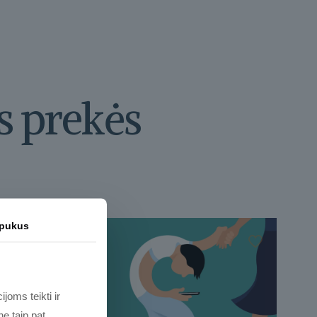
s prekės
apukus
joms teikti ir
e taip pat