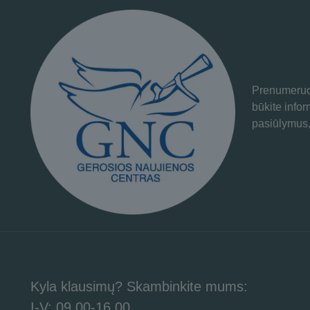
Prenumeruok
būkite info
pasiūlymus,
Kyla klausimų? Skambinkite mums:
I-V: 09.00-16.00