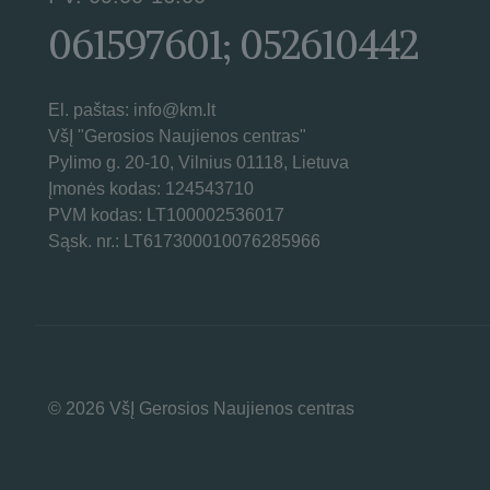
061597601; 052610442
El. paštas: info@km.lt
VšĮ "Gerosios Naujienos centras"
Pylimo g. 20-10, Vilnius 01118, Lietuva
Įmonės kodas: 124543710
PVM kodas: LT100002536017
Sąsk. nr.: LT617300010076285966
© 2026 VšĮ Gerosios Naujienos centras