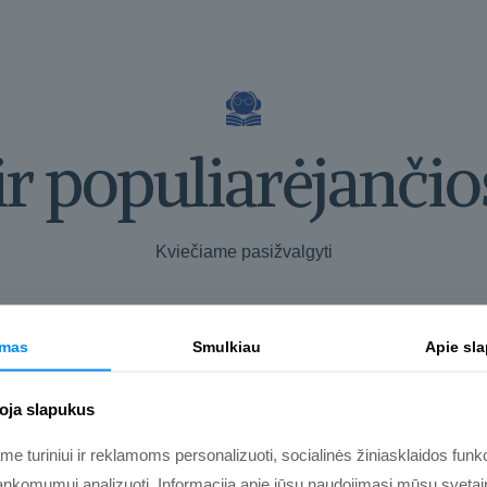
ir populiarėjančio
Kviečiame pasižvalgyti
imas
Smulkiau
Apie sl
oja slapukus
 turiniui ir reklamoms personalizuoti, socialinės žiniasklaidos funkci
nkomumui analizuoti. Informaciją apie jūsų naudojimąsi mūsų svetain