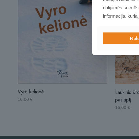
dalijamės su mūsų 
informacija, kurią
Nele
Vyro kelionė
Laukinis šir
paslaptį
16,00
€
16,00
€