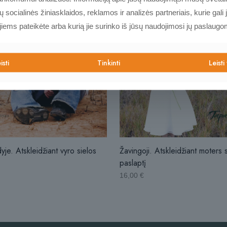
socialinės žiniasklaidos, reklamos ir analizės partneriais, kurie gali j
 jiems pateikėte arba kurią jie surinko iš jūsų naudojimosi jų paslaugo
isti
Tinkinti
Leisti
dyje. Atskleidžiant vyro sielos
Žavingoji. Atskleidžiant moters 
paslaptį
16,00
€