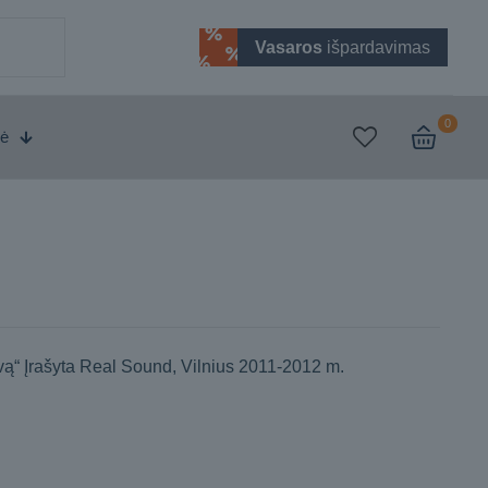
Vasaros
išpardavimas
0
vė
ą“ Įrašyta Real Sound, Vilnius 2011-2012 m.