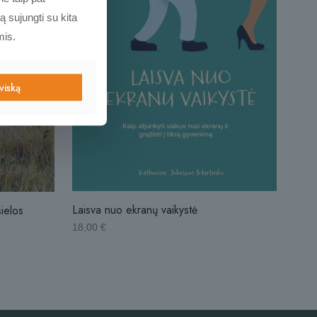
ą sujungti su kita
mis.
 viską
Laisva nuo ekranų vaikystė
sielos
18,00
€