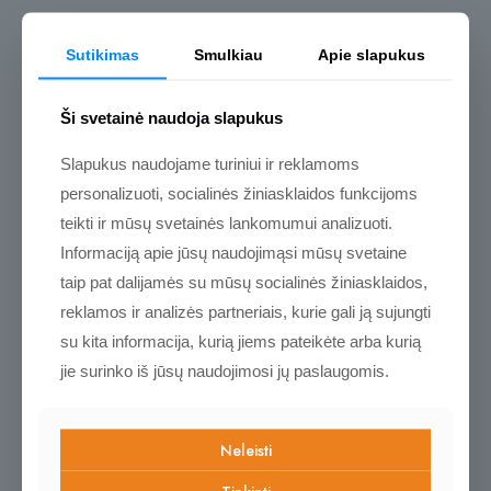
Kviečiame pasižvalgyti
Sutikimas
Smulkiau
Apie slapukus
Ši svetainė naudoja slapukus
Slapukus naudojame turiniui ir reklamoms
personalizuoti, socialinės žiniasklaidos funkcijoms
teikti ir mūsų svetainės lankomumui analizuoti.
Informaciją apie jūsų naudojimąsi mūsų svetaine
taip pat dalijamės su mūsų socialinės žiniasklaidos,
reklamos ir analizės partneriais, kurie gali ją sujungti
su kita informacija, kurią jiems pateikėte arba kurią
jie surinko iš jūsų naudojimosi jų paslaugomis.
Iš emocinės tuštumos.
Vyro kelionė
Emociškai apleistiems
16,00
€
Neleisti
vaikystėje
18,00
€