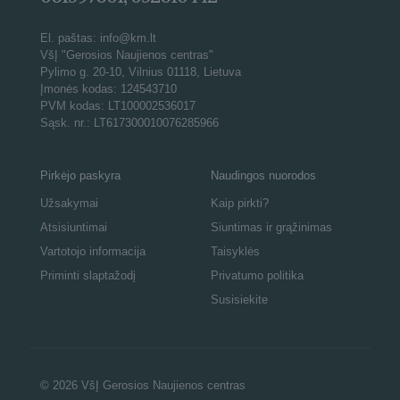
El. paštas: info@km.lt
VšĮ "Gerosios Naujienos centras"
Pylimo g. 20-10, Vilnius 01118, Lietuva
Įmonės kodas: 124543710
PVM kodas: LT100002536017
Sąsk. nr.: LT617300010076285966
Pirkėjo paskyra
Naudingos nuorodos
Užsakymai
Kaip pirkti?
Atsisiuntimai
Siuntimas ir grąžinimas
Vartotojo informacija
Taisyklės
Priminti slaptažodį
Privatumo politika
Susisiekite
© 2026 VšĮ Gerosios Naujienos centras