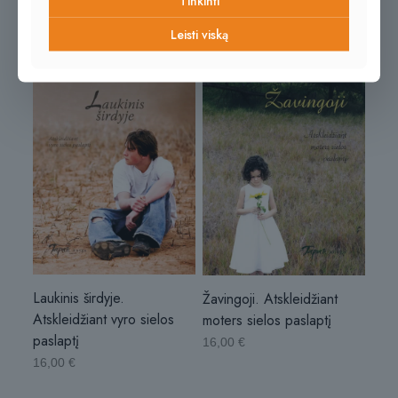
Tinkinti
Leisti viską
Laukinis širdyje.
Žavingoji. Atskleidžiant
Atskleidžiant vyro sielos
moters sielos paslaptį
paslaptį
16,00
€
16,00
€