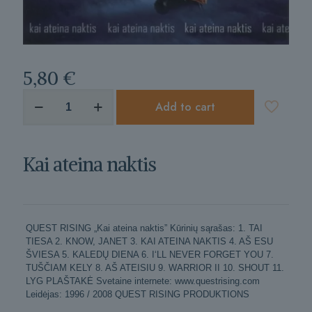
5,80
€
produkto
Add to cart
kiekis:
Kai
ateina
naktis
Kai ateina naktis
QUEST RISING „Kai ateina naktis” Kūrinių sąrašas: 1. TAI
TIESA 2. KNOW, JANET 3. KAI ATEINA NAKTIS 4. AŠ ESU
ŠVIESA 5. KALEDŲ DIENA 6. I‘LL NEVER FORGET YOU 7.
TUŠČIAM KELY 8. AŠ ATEISIU 9. WARRIOR II 10. SHOUT 11.
LYG PLAŠTAKĖ Svetaine internete: www.questrising.com
Leidėjas: 1996 / 2008 QUEST RISING PRODUKTIONS