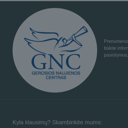
Prenumeruok
būkite info
pasiūlymus,
Kyla klausimų? Skambinkite mums: