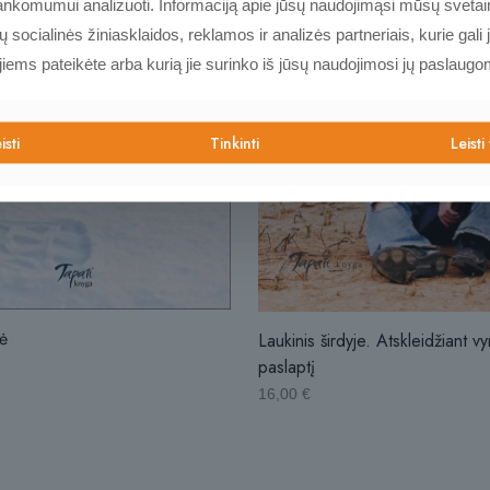
nkomumui analizuoti. Informaciją apie jūsų naudojimąsi mūsų svetain
socialinės žiniasklaidos, reklamos ir analizės partneriais, kurie gali j
 jiems pateikėte arba kurią jie surinko iš jūsų naudojimosi jų paslaugo
isti
Tinkinti
Leisti
ė
Laukinis širdyje. Atskleidžiant vy
paslaptį
16,00
€