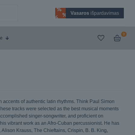
Vasaros
išpardavimas
0
vė
un accents of authentic latin rhythms. Think Paul Simon
 These tracks were selected as the best musical moments
accomplished singer-songwriter, and proficient on
 his vibrant work as an Afro-Cuban percussionist. He has
 Alison Krauss, The Chieftains, Crispin, B. B. King,