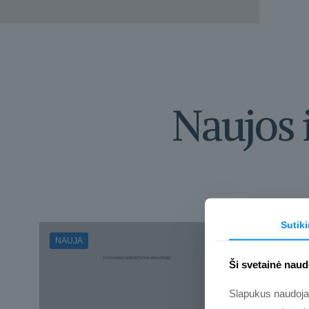
Naujos 
Sutik
NAUJA
Ši svetainė naud
Slapukus naudojame