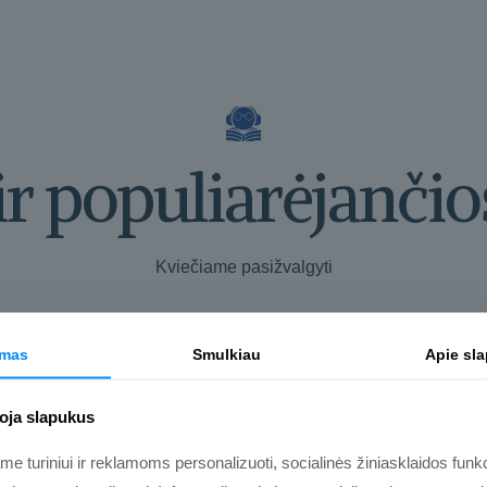
ir populiarėjančio
Kviečiame pasižvalgyti
imas
Smulkiau
Apie sl
oja slapukus
 turiniui ir reklamoms personalizuoti, socialinės žiniasklaidos funkci