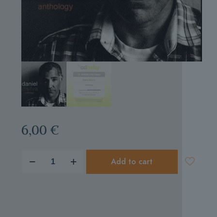
6,00
€
produkto
Add to cart
kiekis:
Anthology