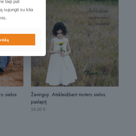
e taip pat
ą sujungti su kita
mis.
 viską
ro sielos
Žavingoji. Atskleidžiant moters sielos
paslaptį
16,00
€