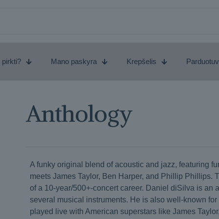
 pirkti?
Mano paskyra
Krepšelis
Parduotu
Anthology
A funky original blend of acoustic and jazz, featuring f
meets James Taylor, Ben Harper, and Phillip Phillips.
of a 10-year/500+-concert career. Daniel diSilva is an 
several musical instruments. He is also well-known for
played live with American superstars like James Taylor,