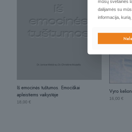
mūsų svetainės la
dalijamės su mūsų 
informacija, kurią
Nele
Iš emocinės tuštumos. Emociškai
Vyro kelion
apleistiems vaikystėje
16,00
€
18,00
€