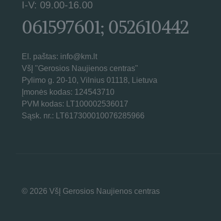
I-V: 09.00-16.00
061597601; 052610442
El. paštas: info@km.lt
VšĮ "Gerosios Naujienos centras"
Pylimo g. 20-10, Vilnius 01118, Lietuva
Įmonės kodas: 124543710
PVM kodas: LT100002536017
Sąsk. nr.: LT617300010076285966
© 2026 VšĮ Gerosios Naujienos centras