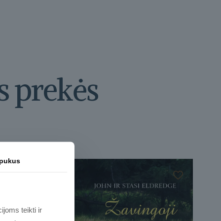
s prekės
apukus
joms teikti ir