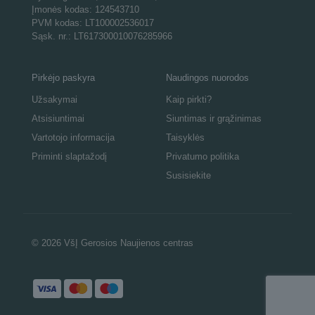
Įmonės kodas: 124543710
PVM kodas: LT100002536017
Sąsk. nr.: LT617300010076285966
Pirkėjo paskyra
Naudingos nuorodos
Užsakymai
Kaip pirkti?
Atsisiuntimai
Siuntimas ir grąžinimas
Vartotojo informacija
Taisyklės
Priminti slaptažodį
Privatumo politika
Susisiekite
© 2026 VšĮ Gerosios Naujienos centras