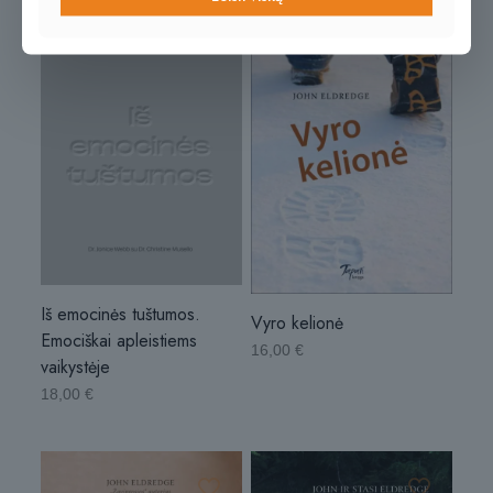
Iš emocinės tuštumos.
Vyro kelionė
Emociškai apleistiems
16,00
€
vaikystėje
18,00
€