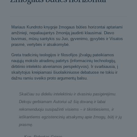
Mariaus Kundroto knygoje žmogaus būties horizontai aptariami
amžinieji, nepaliaujantys žmoniją jaudinti klausimai. Dievo
buvimas, mūsų santykis su Juo, gyvenimo, gyvybės ir Visatos
prasmė, vertybės ir atsakomybė.
Greta tradicinių teologijos ir filosofijos įžvalgų pateikiamos
naujųjų mokslo atradimų patirtys (informacinių technologijų,
dirbtinio intelekto atveriamos perspektyvos). Ir svarbiausia, į
skaitytojus kreipiamasi šiuolaikiniuose debatuose ne tokiu ir
dažnu ramiu sveiko proto argumentų balsu.
Skaičiau su dideliu intelektiniu ir dvasiniu pasigėrėjimu.
Dėkoju gerbiamam Autoriui už šią dovaną ir labai
rekomenduoju susipažinti visiems – ir tikintiesiems, ir
ieškantiems egzistencinių atsakymų apie žmogų, būtį ir jų
prasmę.
— Kun. Robertas Grigas