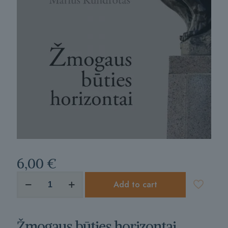
6,00
€
produkto
Add to cart
kiekis:
Žmogaus
būties
horizontai
Žmogaus būties horizontai