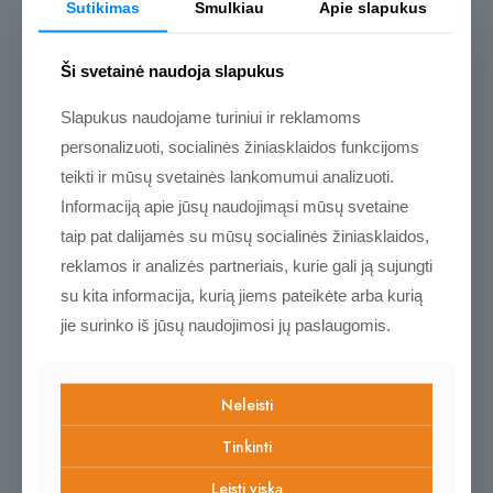
Sutikimas
Smulkiau
Apie slapukus
Atsiliepimai
Atsiliepimų dar nėra.
Ši svetainė naudoja slapukus
Rašyti atsiliepimą gali tik prisijungę pirkėjai, kurie yra įsigiję šį
Slapukus naudojame turiniui ir reklamoms
produktą.
personalizuoti, socialinės žiniasklaidos funkcijoms
teikti ir mūsų svetainės lankomumui analizuoti.
Informaciją apie jūsų naudojimąsi mūsų svetaine
taip pat dalijamės su mūsų socialinės žiniasklaidos,
reklamos ir analizės partneriais, kurie gali ją sujungti
su kita informacija, kurią jiems pateikėte arba kurią
Naujos ir
jie surinko iš jūsų naudojimosi jų paslaugomis.
populiarėjančios prekės
Neleisti
Kviečiame pasižvalgyti
Tinkinti
Leisti viską