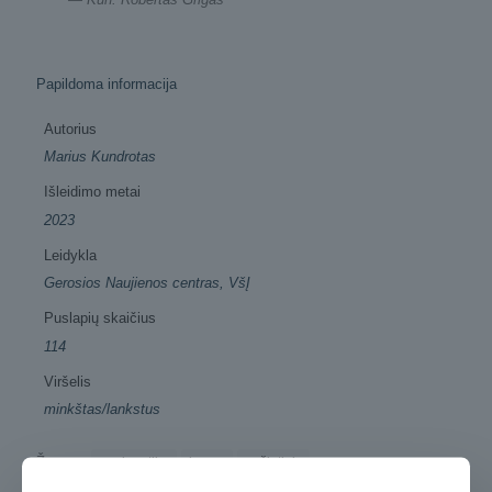
Papildoma informacija
Autorius
Marius Kundrotas
Išleidimo metai
2023
Leidykla
Gerosios Naujienos centras, VšĮ
Puslapių skaičius
114
Viršelis
minkštas/lankstus
Žymos:
apologetika
knyga
pažintinis