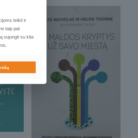
joms teikti ir
e taip pat
ą sujungti su kita
mis.
 viską