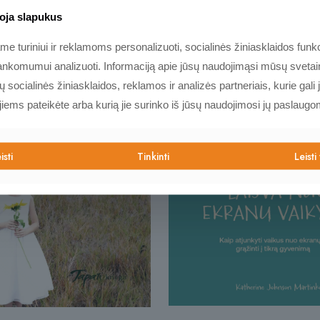
oja slapukus
 turiniui ir reklamoms personalizuoti, socialinės žiniasklaidos funkci
nkomumui analizuoti. Informaciją apie jūsų naudojimąsi mūsų svetain
socialinės žiniasklaidos, reklamos ir analizės partneriais, kurie gali j
 jiems pateikėte arba kurią jie surinko iš jūsų naudojimosi jų paslaugo
isti
Tinkinti
Leisti