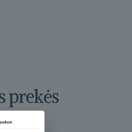
s prekės
apukus