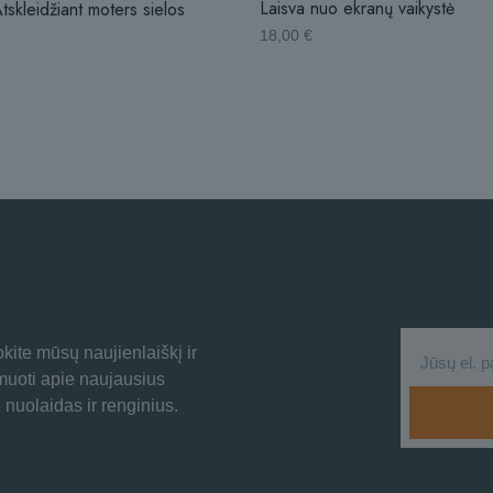
Laisva nuo ekranų vaikystė
tskleidžiant moters sielos
18,00
€
ite mūsų naujienlaiškį ir
rmuoti apie naujausius
 nuolaidas ir renginius.