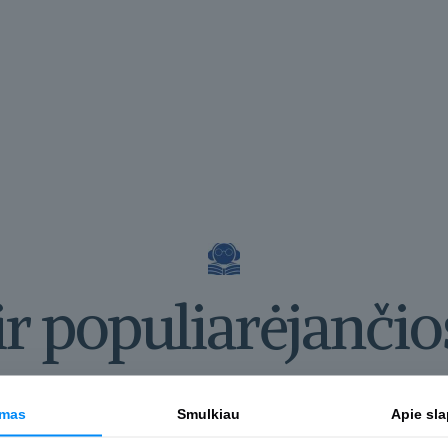
ir populiarėjančio
Kviečiame pasižvalgyti
imas
Smulkiau
Apie sl