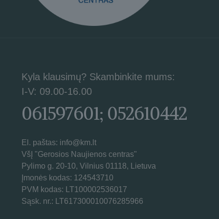
Kyla klausimų? Skambinkite mums:
I-V: 09.00-16.00
061597601; 052610442
El. paštas: info@km.lt
VšĮ "Gerosios Naujienos centras"
Pylimo g. 20-10, Vilnius 01118, Lietuva
Įmonės kodas: 124543710
PVM kodas: LT100002536017
Sąsk. nr.: LT617300010076285966