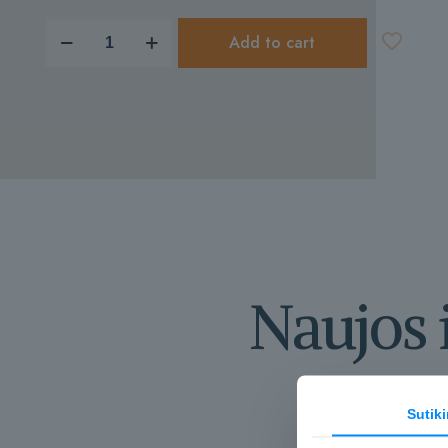
produkto
Add to cart
kiekis:
Vilties
blyksniai
Naujos 
Sutik