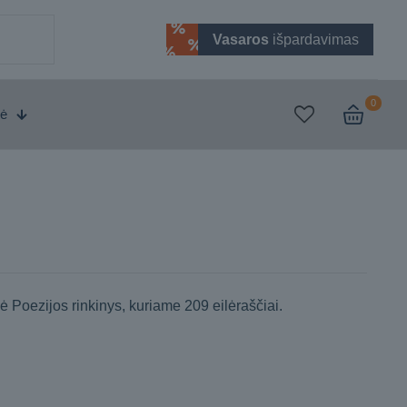
Vasaros
išpardavimas
0
vė
nė Poezijos rinkinys, kuriame 209 eilėraščiai.