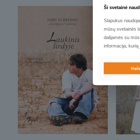
Ši svetainė naud
Slapukus naudojame
mūsų svetainės la
dalijamės su mūsų 
informacija, kurią
Nele