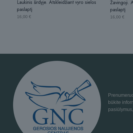
Laukinis širdyje. Atskleidžiant vyro sielos
Žavingoji. A
paslaptį
paslaptį
16,00
€
16,00
€
Prenumeruok
būkite info
pasiūlymus,