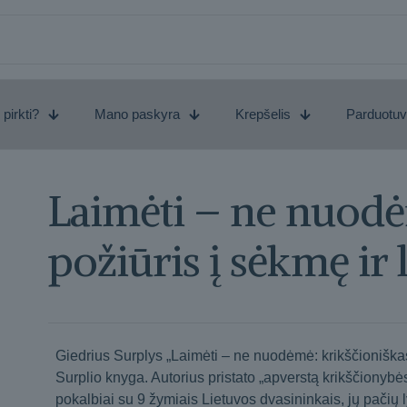
 pirkti?
Mano paskyra
Krepšelis
Parduotu
Laimėti – ne nuodė
požiūris į sėkmę ir 
Giedrius Surplys „Laimėti – ne nuodėmė: krikščioniškas 
Surplio knyga. Autorius pristato „apverstą krikščionybės 
pokalbiai su 9 žymiais Lietuvos dvasininkais, jų pačių 