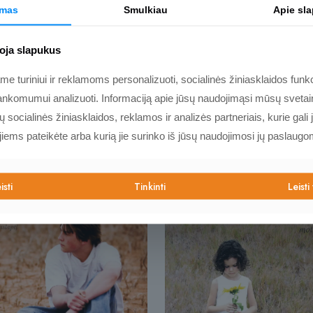
ir populiarėjančio
imas
Smulkiau
Apie sl
Kviečiame pasižvalgyti
oja slapukus
 turiniui ir reklamoms personalizuoti, socialinės žiniasklaidos funkci
nkomumui analizuoti. Informaciją apie jūsų naudojimąsi mūsų svetain
socialinės žiniasklaidos, reklamos ir analizės partneriais, kurie gali j
 jiems pateikėte arba kurią jie surinko iš jūsų naudojimosi jų paslaugo
isti
Tinkinti
Leisti