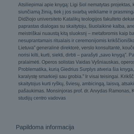
Atsiliepimai apie knygą: Ligi šiol nematytas projektas, k
siunčiamą žinią, tiek į jos svarbą veikliame ir prasmi
Didžiojo universiteto Katalikų teologijos fakulteto dek
paprastas dialogas su skaitytoju, šiuolaikinė kalba, anek
meistriškai nuaustą kitą sluoksnį – metaforomis kaip b
nesuprantamais ritualais ir ceremonijomis krikščioniš
Lietuva” generalinė direktorė, verslo konsultantė, kou
norisi kilti, kurti, siekti, dirbti – parašyti „savo knygą”
pralaimėti. Operos solistas Vaidas Vyšniauskas, opero
Problematika, kurią Giedrius Surplys atveria šia knyga
karalystę smarkieji sau grobia.” Ir visai teisingai. Krik
skaitytojus kurti ryškų, šviesų, ambicingą, laisvą, atsak
pašaukimas. Monsinjoras prof. dr. Arvydas Ramonas, Kl
studijų centro vadovas
Papildoma informacija