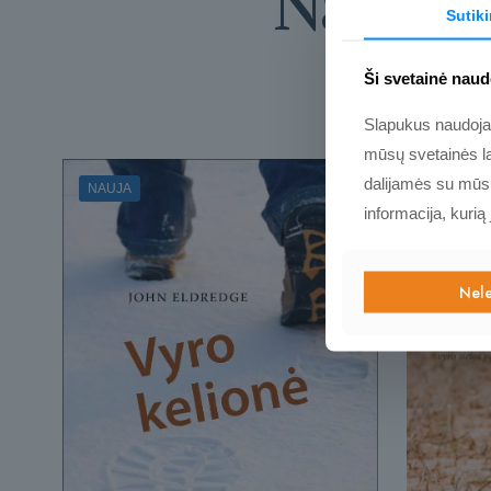
Naujos 
Sutik
Ši svetainė naud
Slapukus naudojame
mūsų svetainės la
dalijamės su mūsų 
NAUJA
informacija, kurią
Nele