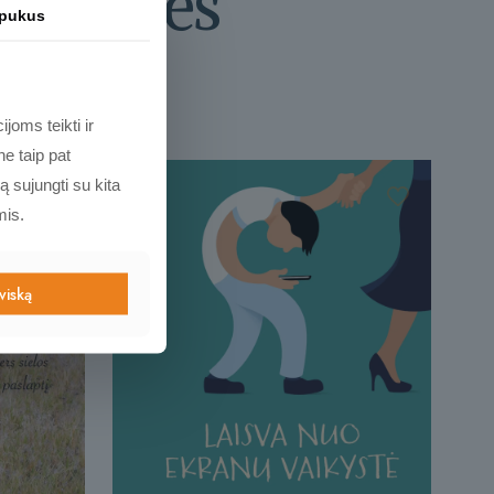
s prekės
apukus
joms teikti ir
e taip pat
ą sujungti su kita
mis.
 viską