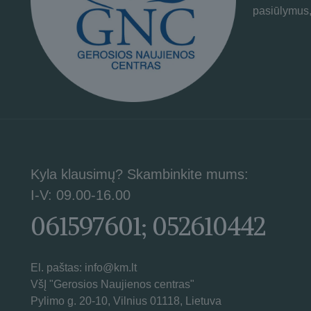
pasiūlymus,
Kyla klausimų? Skambinkite mums:
I-V: 09.00-16.00
061597601; 052610442
El. paštas: info@km.lt
VšĮ "Gerosios Naujienos centras"
Pylimo g. 20-10, Vilnius 01118, Lietuva