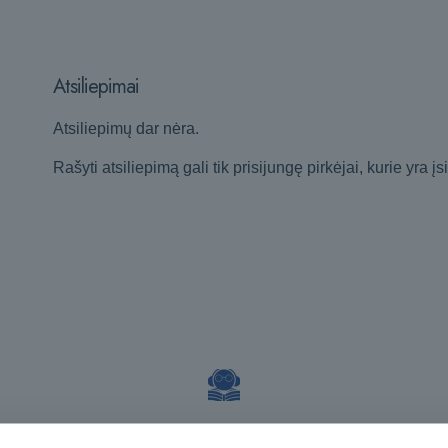
Atsiliepimai
Atsiliepimų dar nėra.
Rašyti atsiliepimą gali tik prisijungę pirkėjai, kurie yra įs