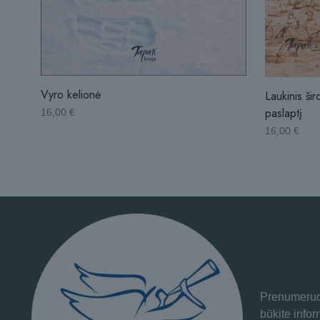
Vyro kelionė
Laukinis šir
paslaptį
16,00
€
16,00
€
Prenumeruok
būkite info