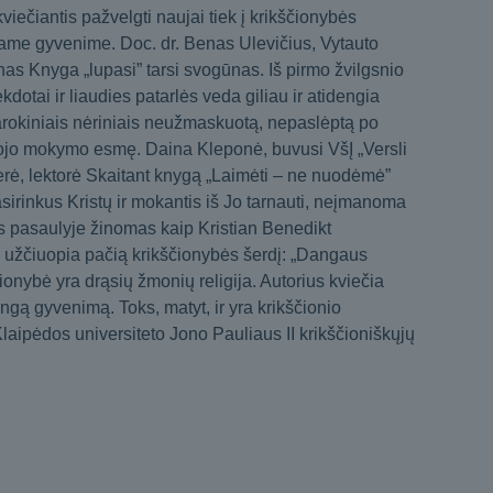
viečiantis pažvelgti naujai tiek į krikščionybės
ngame gyvenime. Doc. dr. Benas Ulevičius, Vytauto
anas Knyga „lupasi” tarsi svogūnas. Iš pirmo žvilgsnio
dotai ir liaudies patarlės veda giliau ir atidengia
arokiniais nėriniais neužmaskuotą, nepaslėptą po
kojo mokymo esmę. Daina Kleponė, buvusi VšĮ „Versli
čerė, lektorė Skaitant knygą „Laimėti – ne nuodėmė”
. Pasirinkus Kristų ir mokantis iš Jo tarnauti, neįmanoma
s pasaulyje žinomas kaip Kristian Benedikt
, užčiuopia pačią krikščionybės šerdį: „Dangaus
ščionybė yra drąsių žmonių religija. Autorius kviečia
ingą gyvenimą. Toks, matyt, ir yra krikščionio
aipėdos universiteto Jono Pauliaus II krikščioniškųjų