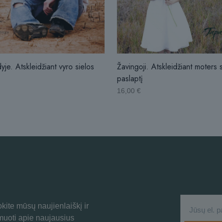
dyje. Atskleidžiant vyro sielos
Žavingoji. Atskleidžiant moters 
paslaptį
16,00
€
ite mūsų naujienlaiškį ir
rmuoti apie naujausius