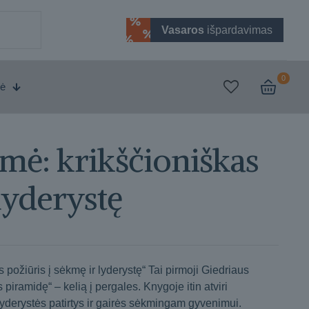
Vasaros
išpardavimas
0
vė
mė: krikščioniškas
lyderystę
požiūris į sėkmę ir lyderystę“ Tai pirmoji Giedriaus
piramidę“ – kelią į pergales. Knygoje itin atviri
lyderystės patirtys ir gairės sėkmingam gyvenimui.