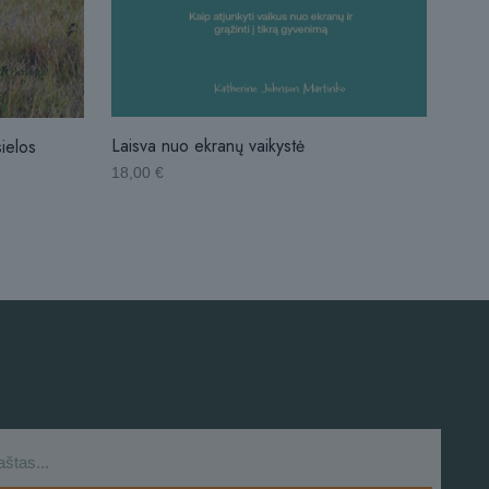
Laisva nuo ekranų vaikystė
sielos
18,00
€