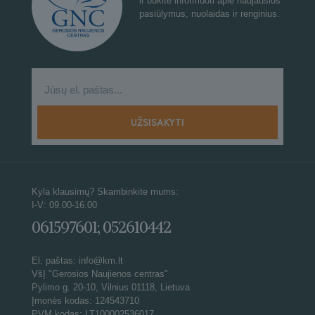
ir būkite informuoti apie naujausius
pasiūlymus, nuolaidas ir renginius.
Kyla klausimų? Skambinkite mums:
I-V: 09.00-16.00
061597601; 052610442
El. paštas: info@km.lt
VšĮ "Gerosios Naujienos centras"
Pylimo g. 20-10, Vilnius 01118, Lietuva
Įmonės kodas: 124543710
PVM kodas: LT100002536017