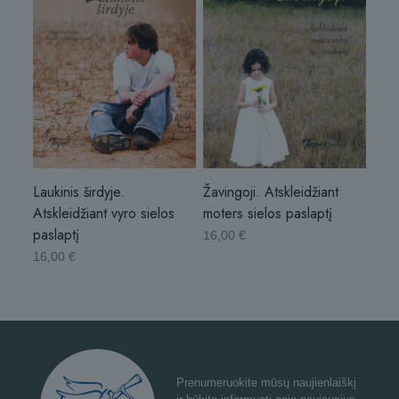
Laukinis širdyje.
Žavingoji. Atskleidžiant
Atskleidžiant vyro sielos
moters sielos paslaptį
paslaptį
16,00
€
16,00
€
Prenumeruokite mūsų naujienlaiškį