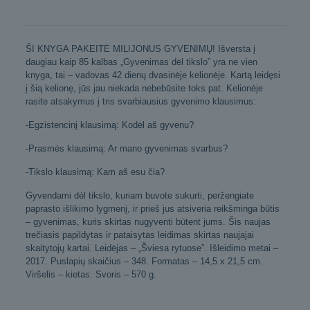
ŠI KNYGA PAKEITĖ MILIJONUS GYVENIMŲ! Išversta į
daugiau kaip 85 kalbas „Gyvenimas dėl tikslo” yra ne vien
knyga, tai – vadovas 42 dienų dvasinėje kelionėje. Kartą leidęsi
į šią kelionę, jūs jau niekada nebebūsite toks pat. Kelionėje
rasite atsakymus į tris svarbiausius gyvenimo klausimus:
-Egzistencinį klausimą: Kodėl aš gyvenu?
-Prasmės klausimą: Ar mano gyvenimas svarbus?
-Tikslo klausimą: Kam aš esu čia?
Gyvendami dėl tikslo, kuriam buvote sukurti, peržengiate
paprasto išlikimo lygmenį, ir prieš jus atsiveria reikšminga būtis
– gyvenimas, kuris skirtas nugyventi būtent jums. Šis naujas
trečiasis papildytas ir pataisytas leidimas skirtas naujajai
skaitytojų kartai. Leidėjas – „Šviesa rytuose”. Išleidimo metai –
2017. Puslapių skaičius – 348. Formatas – 14,5 x 21,5 cm.
Viršelis – kietas. Svoris – 570 g.