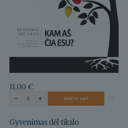
11,00
€
produkto
Add to cart
kiekis:
Gyvenimas
dėl
tikslo
Gyvenimas dėl tikslo