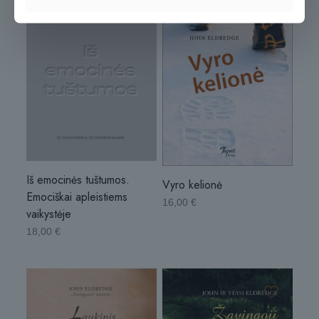
Iš emocinės tuštumos.
Vyro kelionė
Emociškai apleistiems
16,00
€
vaikystėje
18,00
€