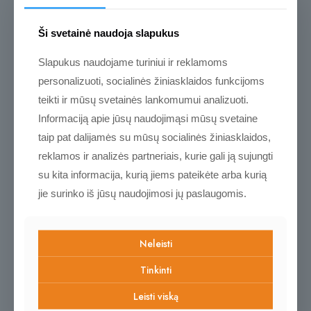
Atsiliepimų dar nėra.
Ši svetainė naudoja slapukus
Rašyti atsiliepimą gali tik prisijungę pirkėjai, kurie yra įsigiję šį
produktą.
Slapukus naudojame turiniui ir reklamoms
personalizuoti, socialinės žiniasklaidos funkcijoms
teikti ir mūsų svetainės lankomumui analizuoti.
Informaciją apie jūsų naudojimąsi mūsų svetaine
taip pat dalijamės su mūsų socialinės žiniasklaidos,
reklamos ir analizės partneriais, kurie gali ją sujungti
Naujos ir
su kita informacija, kurią jiems pateikėte arba kurią
jie surinko iš jūsų naudojimosi jų paslaugomis.
populiarėjančios prekės
Kviečiame pasižvalgyti
Neleisti
Tinkinti
Leisti viską