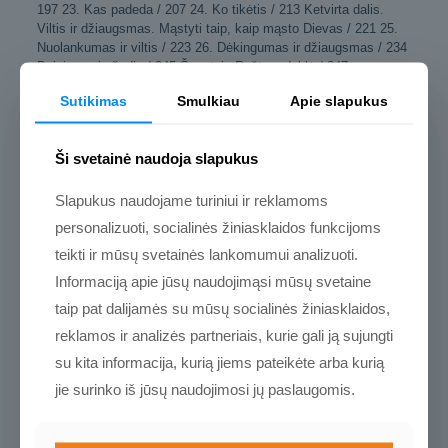
197 23. Kas padeda / 207 24. Ko tikėtis / 213 Ketvirta dalis.
Viltis ir džiaugsmas. Mąstyti taip, kaip mąsto Dievas / 221 25.
Nuolankumas ir viltis / 223 26. Dėkingumas ir džiaugsmas / 234
Baigiamasis žodis / 245 Šventojo Rašto rodyklė / 247
Sutikimas
Smulkiau
Apie slapukus
Papildoma informacija
Ši svetainė naudoja slapukus
Žyma:
Naujiena
Slapukus naudojame turiniui ir reklamoms
Atsiliepimai
personalizuoti, socialinės žiniasklaidos funkcijoms
teikti ir mūsų svetainės lankomumui analizuoti.
Atsiliepimų dar nėra.
Informaciją apie jūsų naudojimąsi mūsų svetaine
Rašyti atsiliepimą gali tik prisijungę pirkėjai, kurie yra įsigiję šį
taip pat dalijamės su mūsų socialinės žiniasklaidos,
produktą.
reklamos ir analizės partneriais, kurie gali ją sujungti
su kita informacija, kurią jiems pateikėte arba kurią
jie surinko iš jūsų naudojimosi jų paslaugomis.