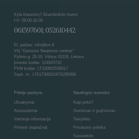
Kyla klausimų? Skambinkite mums:
I-V: 09.00-16.00
061597601; 052610442
El. paštas: info@km.lt
VšĮ "Gerosios Naujienos centras"
Pylimo g. 20-10, Vilnius 01118, Lietuva
Įmonės kodas: 124543710
PVM kodas: LT100002536017
Sąsk. nr.: LT617300010076285966
Pirkėjo paskyra
Naudingos nuorodos
Užsakymai
Kaip pirkti?
Atsisiuntimai
Siuntimas ir grąžinimas
Vartotojo informacija
Taisyklės
Priminti slaptažodį
Privatumo politika
Susisiekite