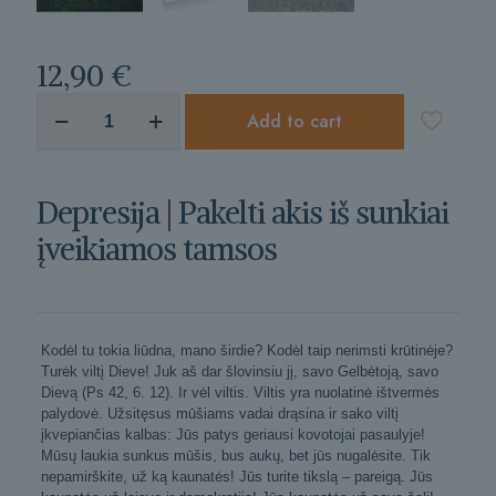
12,90
€
produkto
Add to cart
kiekis:
Depresija
|
Pakelti
Depresija | Pakelti akis iš sunkiai
akis
iš
įveikiamos tamsos
sunkiai
įveikiamos
tamsos
Kodėl tu tokia liūdna, mano širdie? Kodėl taip nerimsti krūtinėje?
Turėk viltį Dieve! Juk aš dar šlovinsiu jį, savo Gelbėtoją, savo
Dievą (Ps 42, 6. 12). Ir vėl viltis. Viltis yra nuolatinė ištvermės
palydovė. Užsitęsus mūšiams vadai drąsina ir sako viltį
įkvepiančias kalbas: Jūs patys geriausi kovotojai pasaulyje!
Mūsų laukia sunkus mūšis, bus aukų, bet jūs nugalėsite. Tik
nepamirškite, už ką kaunatės! Jūs turite tikslą – pareigą. Jūs