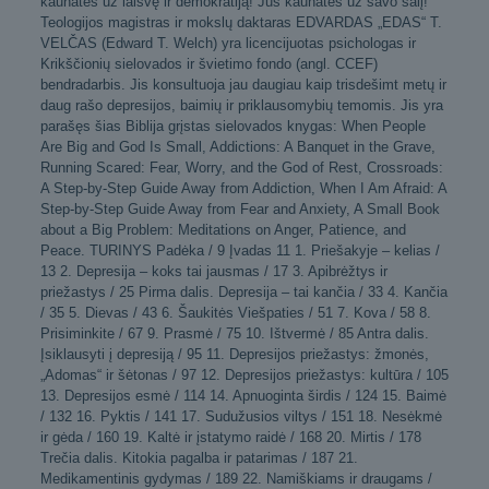
kaunatės už laisvę ir demokratiją! Jūs kaunatės už savo šalį!
Teologijos magistras ir mokslų daktaras EDVARDAS „EDAS“ T.
VELČAS (Edward T. Welch) yra licencijuotas psichologas ir
Krikščionių sielovados ir švietimo fondo (angl. CCEF)
bendradarbis. Jis konsultuoja jau daugiau kaip trisdešimt metų ir
daug rašo depresijos, baimių ir priklausomybių temomis. Jis yra
parašęs šias Biblija grįstas sielovados knygas: When People
Are Big and God Is Small, Addictions: A Banquet in the Grave,
Running Scared: Fear, Worry, and the God of Rest, Crossroads:
A Step-by-Step Guide Away from Addiction, When I Am Afraid: A
Step-by-Step Guide Away from Fear and Anxiety, A Small Book
about a Big Problem: Meditations on Anger, Patience, and
Peace. TURINYS Padėka / 9 Įvadas 11 1. Priešakyje – kelias /
13 2. Depresija – koks tai jausmas / 17 3. Apibrėžtys ir
priežastys / 25 Pirma dalis. Depresija – tai kančia / 33 4. Kančia
/ 35 5. Dievas / 43 6. Šaukitės Viešpaties / 51 7. Kova / 58 8.
Prisiminkite / 67 9. Prasmė / 75 10. Ištvermė / 85 Antra dalis.
Įsiklausyti į depresiją / 95 11. Depresijos priežastys: žmonės,
„Adomas“ ir šėtonas / 97 12. Depresijos priežastys: kultūra / 105
13. Depresijos esmė / 114 14. Apnuoginta širdis / 124 15. Baimė
/ 132 16. Pyktis / 141 17. Sudužusios viltys / 151 18. Nesėkmė
ir gėda / 160 19. Kaltė ir įstatymo raidė / 168 20. Mirtis / 178
Trečia dalis. Kitokia pagalba ir patarimas / 187 21.
Medikamentinis gydymas / 189 22. Namiškiams ir draugams /