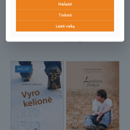
Neleisti
Naujos ir
Tinkinti
populiarėjančios prekės
Leisti viską
Kviečiame pasižvalgyti
NAUJA