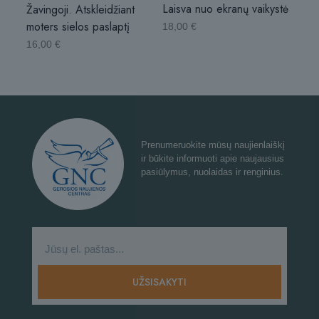
Laisva nuo ekranų vaikystė
Žavingoji. Atskleidžiant
moters sielos paslaptį
18,00
€
16,00
€
Prenumeruokite mūsų naujienlaiškį
ir būkite informuoti apie naujausius
pasiūlymus, nuolaidas ir renginius.