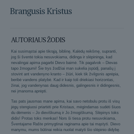
Brangusis Kristus
AUTORIAUS ŽODIS
Kai susimąstai apie tikrąją, biblinę, Kalėdų reikšmę, supranti,
jog ši šventė tokia nesuvokiama, didinga ir slėpininga, kad
nevalingai apima pagarbi Dievo baimė. Tik pagalvok – Dievas
tapo žmogumi! Šie trys žodžiai man sukelia įspūdį, panašų į
stovint ant vandenyno kranto – žiūri, kiek tik žvilgsnis aprėpia,
beribė vandens platybė. Kad ir kaip toli driekiasi horizontas,
žinai, jog vandenynas daug didesnis, galingesnis ir didingesnis,
nei įmanoma aprėpti.
Tas pats jausmas mane apima, kai savo netobulu protu iš visų
jėgų stengiuosi priartėti prie Kristaus, mėgindamas sudėti šiuos
du dėmenis – Jo dieviškumą ir Jo žmogiškumą. Slėpinys toks
didis! Protas toks menkas! Nors ši tiesa protu nesuvokiama,
Šventajame Rašte primygtinai raginama apie tai mąstyti. Dievo
manymu, mums būtinai reikia nuolat matyti šio slėpinio didybę.