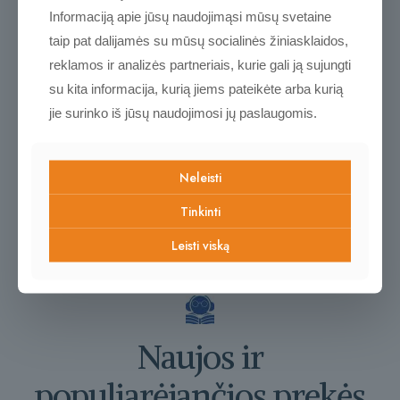
kietas/standus
Informaciją apie jūsų naudojimąsi mūsų svetaine
taip pat dalijamės su mūsų socialinės žiniasklaidos,
Žymos:
apologetika
Jėzus
knyga
krikščioniška
Kristus
reklamos ir analizės partneriais, kurie gali ją sujungti
Mokymai
motyvacija
su kita informacija, kurią jiems pateikėte arba kurią
Atsiliepimai
jie surinko iš jūsų naudojimosi jų paslaugomis.
Atsiliepimų dar nėra.
Neleisti
Rašyti atsiliepimą gali tik prisijungę pirkėjai, kurie yra įsigiję šį
produktą.
Tinkinti
Leisti viską
Naujos ir
populiarėjančios prekės