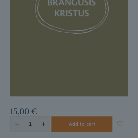
15,00
€
produkto
Add to cart
kiekis:
Brangusis
Kristus