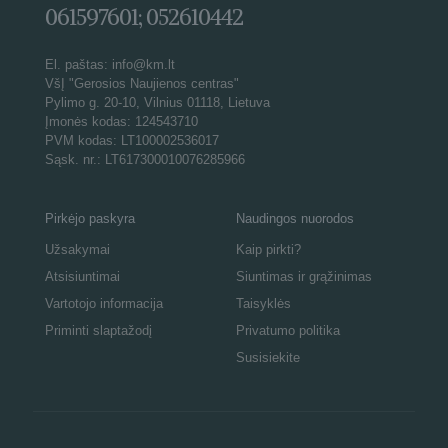
061597601; 052610442
El. paštas: info@km.lt
VšĮ "Gerosios Naujienos centras"
Pylimo g. 20-10, Vilnius 01118, Lietuva
Įmonės kodas: 124543710
PVM kodas: LT100002536017
Sąsk. nr.: LT617300010076285966
Pirkėjo paskyra
Naudingos nuorodos
Užsakymai
Kaip pirkti?
Atsisiuntimai
Siuntimas ir grąžinimas
Vartotojo informacija
Taisyklės
Priminti slaptažodį
Privatumo politika
Susisiekite