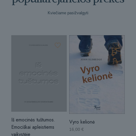
Kviečiame pasižvalgyti
Iš emocinės tuštumos.
Vyro kelionė
Emociškai apleistiems
16,00
€
vaikystėje