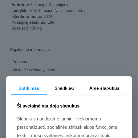
Autorius:
Aleksejus Kolomijcevas
Leidykla:
VšĮ Gerosios Naujienos centras
Išleidimo metai:
2024
Puslapių skaičius:
199
Svoris:
0,400 kg
Papildoma informacija
Autorius
Aleksejus Kolomijcevas
Leidykla
VšĮ Gerosios Naujienos centras
Sutikimas
Smulkiau
Apie slapukus
Išleidimo metai
2024
Ši svetainė naudoja slapukus
Puslapių skaičius
Slapukus naudojame turiniui ir reklamoms
199
personalizuoti, socialinės žiniasklaidos funkcijoms
Viršelis
teikti ir mūsų svetainės lankomumui analizuoti.