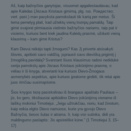
Aš, kaip bažnyčios ganytojas, visuomet apgailestaudavau, kad
apie Kalėdas (Jėzaus Kristaus gimimą, plg. rus. Рождествo;
vert. past.) man pavyksta pamokslauti tik kartą per metus. Ši
tema pernelyg plati, kad užtektų vienų trumpų pamaldų. Taip
gimė svajonė pirmiausia vietinės bažnyčios nariams, taip pat ir
visiems, kuriuos bent kiek jaudina Kalėdų prasmė, užduoti vieną
klausimą – kam gimė Kristus?
Kam Dievui reikėjo tapti žmogumi? Kas Jį privertė atsisakyti
šlovės, apriboti savo valdžią, įsprausti savo dievišką prigimtį į
žmogišką pavidalą? Svarstant šiuos klausimus radosi nedidukė
serija pamokslų apie Jėzaus Kristaus įsikūnijimo prasmę, o
vėliau ir ši knyga, atverianti kai kuriuos Dievo-Žmogaus
asmenybės aspektus, apie kuriuos įpratome girdėti, tik retai apie
juos rimčiau susimąstome.
Šios knygos tezę pasiskolinau iš brangaus apaštalo Pauliaus –
jis, ko gero, tiksliausiai apibūdino Dievo įsikūnijimą viename iš
laiškų mokiniui Timotiejui. „Jeigu užtrukčiau, noriu, kad žinotum,
kaip reikia elgtis Dievo namuose, kurie yra gyvojo Dievo
Bažnyčia, tiesos šulas ir atrama. Ir, kaip visi sutinka, didi yra
maldingumo paslaptis: Jis apsireiškė kūne.” (1 Timotiejui 3, 15–
17)