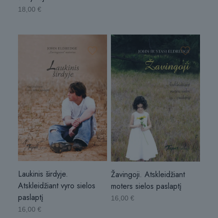
18,00
€
Laukinis širdyje.
Žavingoji. Atskleidžiant
Atskleidžiant vyro sielos
moters sielos paslaptį
paslaptį
16,00
€
16,00
€