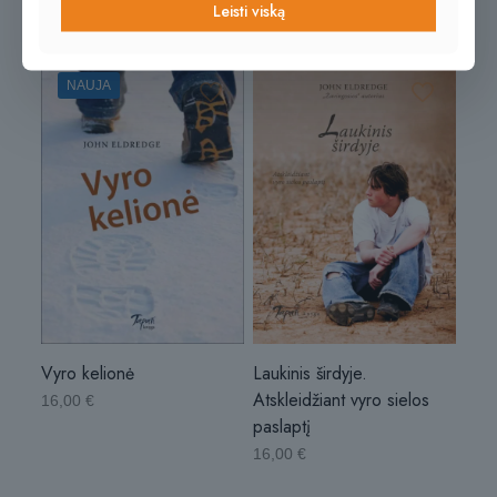
Leisti viską
NAUJA
Vyro kelionė
Laukinis širdyje.
Atskleidžiant vyro sielos
16,00
€
paslaptį
16,00
€