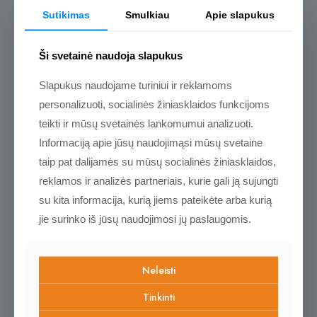
pažintinis
Santykiai
vaikams
Sutikimas
Smulkiau
Apie slapukus
Atsiliepimai
Ši svetainė naudoja slapukus
Atsiliepimų dar nėra.
Slapukus naudojame turiniui ir reklamoms
Rašyti atsiliepimą gali tik prisijungę pirkėjai, kurie yra įsigiję šį
personalizuoti, socialinės žiniasklaidos funkcijoms
produktą.
teikti ir mūsų svetainės lankomumui analizuoti.
Informaciją apie jūsų naudojimąsi mūsų svetaine
taip pat dalijamės su mūsų socialinės žiniasklaidos,
reklamos ir analizės partneriais, kurie gali ją sujungti
su kita informacija, kurią jiems pateikėte arba kurią
jie surinko iš jūsų naudojimosi jų paslaugomis.
Naujos ir
populiarėjančios prekės
Neleisti
Tinkinti
Kviečiame pasižvalgyti