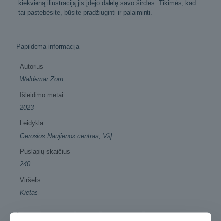
kiekvieną iliustraciją jis įdėjo dalelę savo širdies. Tikimės, kad
tai pastebėsite, būsite pradžiuginti ir palaiminti.
Papildoma informacija
Autorius
Waldemar Zorn
Išleidimo metai
2023
Leidykla
Gerosios Naujienos centras, VšĮ
Puslapių skaičius
240
Viršelis
Kietas
Žymos:
iliustruota
knyga
krikščioniška
motyvacija