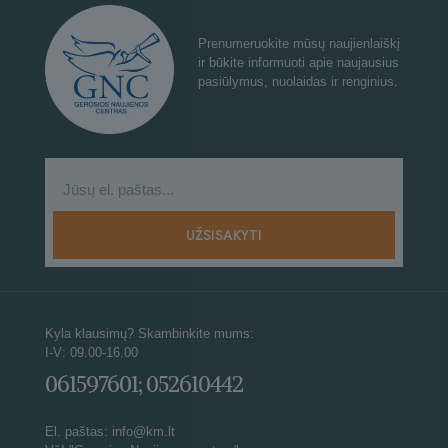
Prenumeruokite mūsų naujienlaiškį
ir būkite informuoti apie naujausius
pasiūlymus, nuolaidas ir renginius.
Kyla klausimų? Skambinkite mums:
I-V: 09.00-16.00
061597601; 052610442
El. paštas: info@km.lt