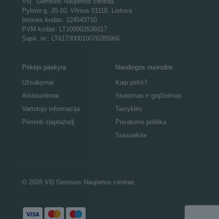
VšĮ "Gerosios Naujienos centras"
Pylimo g. 20-10, Vilnius 01118, Lietuva
Įmonės kodas: 124543710
PVM kodas: LT100002536017
Sąsk. nr.: LT617300010076285966
Pirkėjo paskyra
Naudingos nuorodos
Užsakymai
Kaip pirkti?
Atsisiuntimai
Siuntimas ir grąžinimas
Vartotojo informacija
Taisyklės
Priminti slaptažodį
Privatumo politika
Susisiekite
© 2026 VšĮ Gerosios Naujienos centras