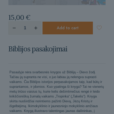
15,00
€
produkto
Add to cart
kiekis:
Biblijos
pasakojimai
Biblijos pasakojimai
Pasaulyje nėra svarbesnės knygos už Bibliją – Dievo žodį.
Tačiau ją supranta ne visi, o juo labiau ją nelengva suprasti
vaikams. Čia Biblijos istorijos perpasakojamos taip, kad būtų ir
suprantamos, ir įdomios. Kuo ypatinga ši knyga? Tai ne vienerių
metų triūso vaisius tų, kurie kelis dešimtmečius rengė ir leido
krikščionišką žurnalą vaikams „Tropinka“ („Takelis“). Knyga
skirta nuoširdžiai norintiems pažinti Dievą, Jėzų Kristų ir
išgelbėjimą. Ikimokyklinio ir jaunesniojo mokyklinio amžiaus
vaikams. Knygą iliustravo talentingas jaunas dailininkas, į