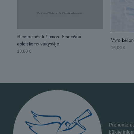
Iš emocinės tuštumos. Emociškai
Vyro kelion
apleistiems vaikystėje
16,00
€
18,00
€
Prenumeruok
būkite info