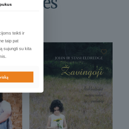
s prekės
apukus
joms teikti ir
e taip pat
ą sujungti su kita
mis.
 viską