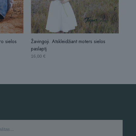
ro sielos
Žavingoji. Atskleidžiant moters sielos
paslaptį
16,00
€