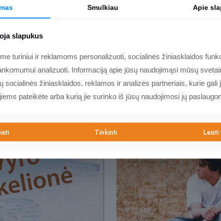
ir populiarėjančio
imas
Smulkiau
Apie sl
Kviečiame pasižvalgyti
oja slapukus
 turiniui ir reklamoms personalizuoti, socialinės žiniasklaidos funkci
nkomumui analizuoti. Informaciją apie jūsų naudojimąsi mūsų svetain
socialinės žiniasklaidos, reklamos ir analizės partneriais, kurie gali j
 jiems pateikėte arba kurią jie surinko iš jūsų naudojimosi jų paslaugo
isti
Tinkinti
Leisti