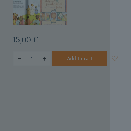
15,00
€
produkto
Add to cart
kiekis:
Biblijos
pasakojimai
apie
Jėzų