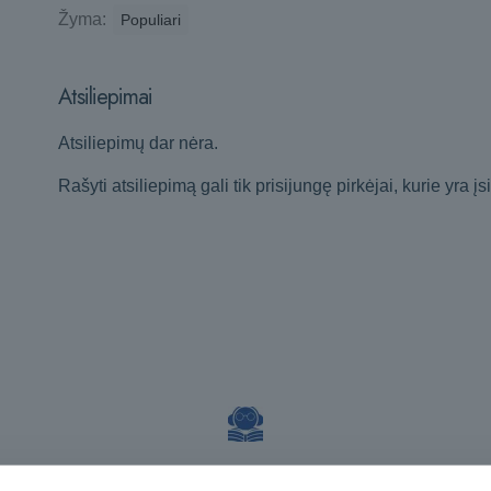
Žyma:
Populiari
Atsiliepimai
Atsiliepimų dar nėra.
Rašyti atsiliepimą gali tik prisijungę pirkėjai, kurie yra įs