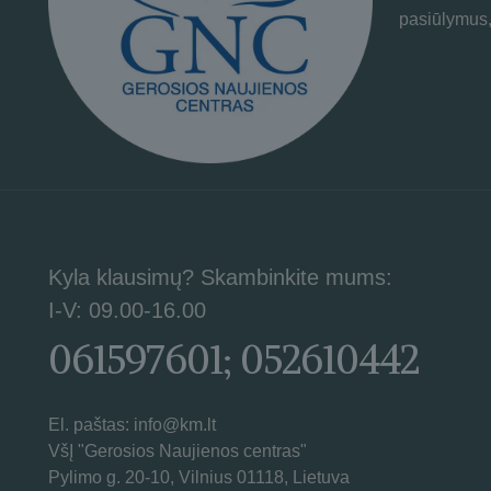
pasiūlymus,
Kyla klausimų? Skambinkite mums:
I-V: 09.00-16.00
061597601; 052610442
El. paštas: info@km.lt
VšĮ "Gerosios Naujienos centras"
Pylimo g. 20-10, Vilnius 01118, Lietuva