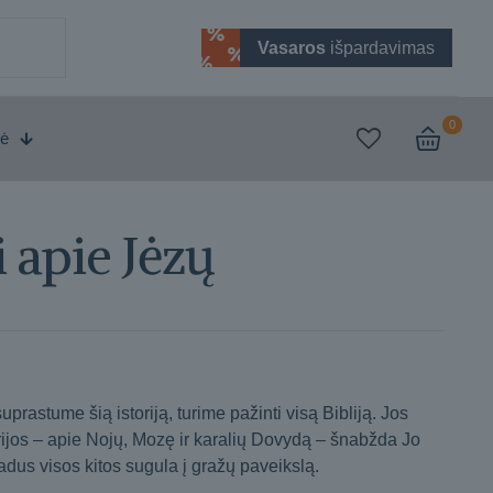
Vasaros
išpardavimas
0
vė
 apie Jėzų
suprastume šią istoriją, turime pažinti visą Bibliją. Jos
orijos – apie Nojų, Mozę ir karalių Dovydą – šnabžda Jo
adus visos kitos sugula į gražų paveikslą.