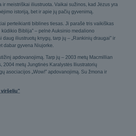
ir meistriškai iliustruota. Vaikai sužinos, kad Jėzus yra
jimo istoriją, bet ir apie jų pačių gyvenimą.
i perteikianti biblines tiesas. Ji parašė tris vaikiškas
ji kūdikio Biblija” – pelnė Auksinio medaliono
daug iliustruotų knygų, tarp jų – „Rankinių draugai” ir
bet dabar gyvena Niujorke.
stižinį apdovanojimą. Tarp jų – 2003 metų Macmillian
 2004 metų Jungtinės Karalystės Iliustratorių
ygų asociacijos „Wow!” apdovanojimą. Su žmona ir
viršeliu”