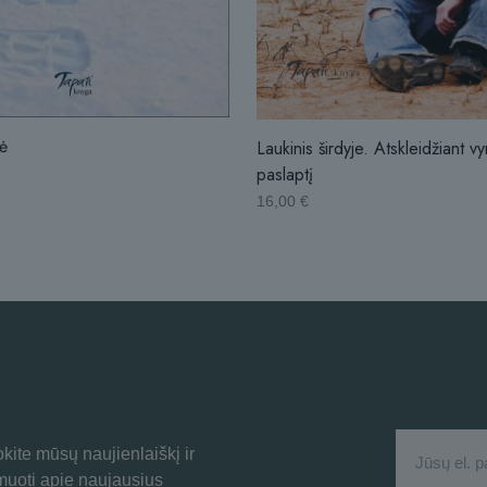
ė
Laukinis širdyje. Atskleidžiant vy
paslaptį
16,00
€
ite mūsų naujienlaiškį ir
rmuoti apie naujausius