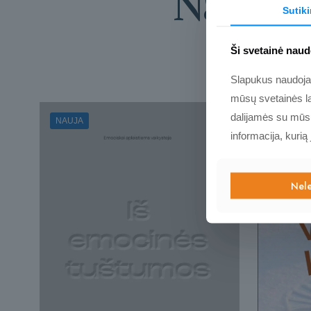
Naujos 
Sutik
Ši svetainė naud
Slapukus naudojame
mūsų svetainės la
dalijamės su mūsų 
NAUJA
informacija, kurią
Nele