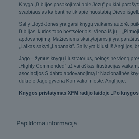
Knyga „Biblijos pasakojimai apie Jėzų” puikiai parašyta 
svarbiausias kalbant ne tik apie nuostabią Dievo išgelbė
Sally Lloyd-Jones yra garsi knygų vaikams autorė, puikia
Biblijas, kurios tapo bestseleriais. Viena iš jų – „Pirmo
apdovanojimą. Mažiesiems skaitytojams ji yra parašiusi 
„Laikas sakyti „Labanakt”. Sally yra kilusi iš Anglijos, 
Jago – žymus knygų iliustratorius, pelnęs ne vieną pre
„Highly Commended” už vaikiškas iliustracijas vaikams,
asociacijos Sidabro apdovanojimą ir Nacionalinės kn
dukrele Jago gyvena Kornvalio mieste, Anglijoje.
Knygos pristatymas XFM radijo laidoje „Po knygos 
Papildoma informacija