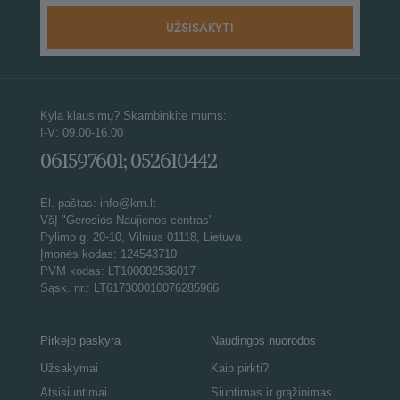
Kyla klausimų? Skambinkite mums:
I-V: 09.00-16.00
061597601; 052610442
El. paštas: info@km.lt
VšĮ "Gerosios Naujienos centras"
Pylimo g. 20-10, Vilnius 01118, Lietuva
Įmonės kodas: 124543710
PVM kodas: LT100002536017
Sąsk. nr.: LT617300010076285966
Pirkėjo paskyra
Naudingos nuorodos
Užsakymai
Kaip pirkti?
Atsisiuntimai
Siuntimas ir grąžinimas