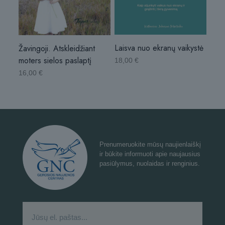
Laisva nuo ekranų vaikystė
Žavingoji. Atskleidžiant
moters sielos paslaptį
18,00
€
16,00
€
Prenumeruokite mūsų naujienlaiškį
ir būkite informuoti apie naujausius
pasiūlymus, nuolaidas ir renginius.