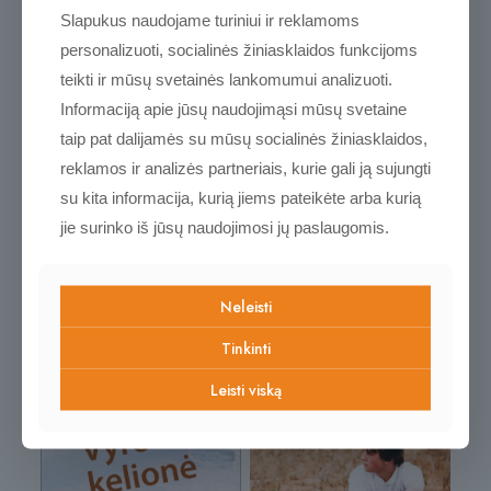
Slapukus naudojame turiniui ir reklamoms
personalizuoti, socialinės žiniasklaidos funkcijoms
teikti ir mūsų svetainės lankomumui analizuoti.
Informaciją apie jūsų naudojimąsi mūsų svetaine
Naujos ir
taip pat dalijamės su mūsų socialinės žiniasklaidos,
reklamos ir analizės partneriais, kurie gali ją sujungti
populiarėjančios prekės
su kita informacija, kurią jiems pateikėte arba kurią
jie surinko iš jūsų naudojimosi jų paslaugomis.
Kviečiame pasižvalgyti
Neleisti
Tinkinti
NAUJA
Leisti viską