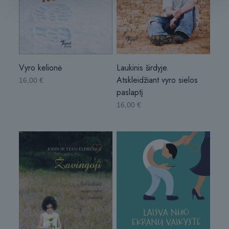
Vyro kelionė
Laukinis širdyje.
Atskleidžiant vyro sielos
16,00
€
paslaptį
16,00
€