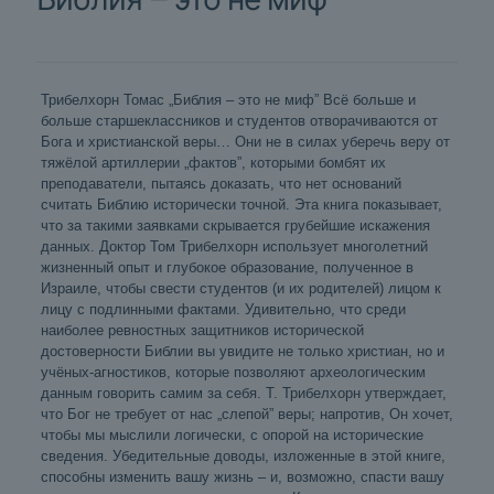
миф
Трибелхорн Томас „Библия – это не миф” Всё больше и
больше старшеклассников и студентов отворачиваются от
Бога и христианской веры… Они не в силах уберечь веру от
тяжёлой артиллерии „фактов”, которыми бомбят их
преподаватели, пытаясь доказать, что нет оснований
считать Библию исторически точной. Эта книга показывает,
что за такими заявками скрывается грубейшие искажения
данных. Доктор Том Трибелхорн использует многолетний
жизненный опыт и глубокое образование, полученное в
Израиле, чтобы свести студентов (и их родителей) лицом к
лицу с подлинными фактами. Удивительно, что среди
наиболее ревностных защитников исторической
достоверности Библии вы увидите не только христиан, но и
учёных-агностиков, которые позволяют археологическим
данным говорить самим за себя. Т. Трибелхорн утверждает,
что Бог не требует от нас „слепой” веры; напротив, Он хочет,
чтобы мы мыслили логически, с опорой на исторические
сведения. Убедительные доводы, изложенные в этой книге,
способны изменить вашу жизнь – и, возможно, спасти вашу