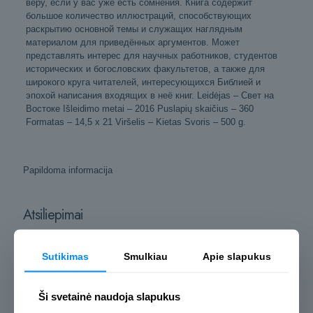
веру, если у вас уже есть сомнения. Книга содержит
большое количество иллюстраций, способствующих
раскрытию основной темы и служащих наглядным
материалом для приведённых аргументов. Может
представлять интерес для научных работников, студентов
исторических и богословских факультетов, а также для
широкого круга читателей, интересующихся Библией и
эпохой написания входящих в неё книг. Leidėjas – Свет на
Востокe Išleidimo metai – 2016 Puslapių skaičius – 360
Formatas – 14,5 x 21 Viršelis – Kietas Svoris – 500 g.
Papildoma informacija
Atsiliepimai
Atsiliepimų dar nėra.
Sutikimas
Smulkiau
Apie slapukus
Rašyti atsiliepimą gali tik prisijungę pirkėjai, kurie yra įsigiję šį
produktą.
Ši svetainė naudoja slapukus