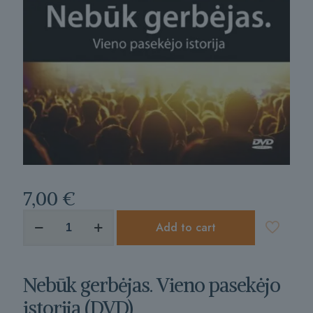
7,00
€
produkto
Add to cart
kiekis:
Nebūk
gerbėjas.
Vieno
Nebūk gerbėjas. Vieno pasekėjo
pasekėjo
istorija
istorija (DVD)
(DVD)