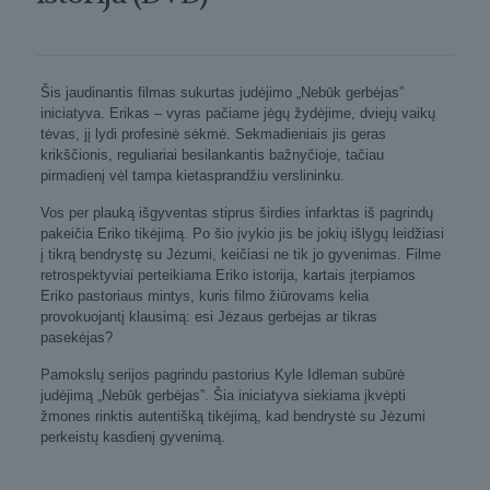
Šis jaudinantis filmas sukurtas judėjimo „Nebūk gerbėjas”
iniciatyva. Erikas – vyras pačiame jėgų žydėjime, dviejų vaikų
tėvas, jį lydi profesinė sėkmė. Sekmadieniais jis geras
krikščionis, reguliariai besilankantis bažnyčioje, tačiau
pirmadienį vėl tampa kietasprandžiu verslininku.
Vos per plauką išgyventas stiprus širdies infarktas iš pagrindų
pakeičia Eriko tikėjimą. Po šio įvykio jis be jokių išlygų leidžiasi
į tikrą bendrystę su Jėzumi, keičiasi ne tik jo gyvenimas. Filme
retrospektyviai perteikiama Eriko istorija, kartais įterpiamos
Eriko pastoriaus mintys, kuris filmo žiūrovams kelia
provokuojantį klausimą: esi Jėzaus gerbėjas ar tikras
pasekėjas?
Pamokslų serijos pagrindu pastorius Kyle Idleman subūrė
judėjimą „Nebūk gerbėjas”. Šia iniciatyva siekiama įkvėpti
žmones rinktis autentišką tikėjimą, kad bendrystė su Jėzumi
perkeistų kasdienį gyvenimą.