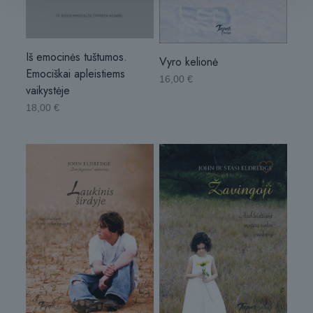
Iš emocinės tuštumos.
Vyro kelionė
Emociškai apleistiems
16,00
€
vaikystėje
18,00
€