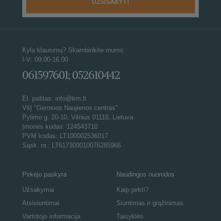
Kyla klausimų? Skambinkite mums:
I-V: 09.00-16.00
061597601; 052610442
El. paštas: info@km.lt
VšĮ "Gerosios Naujienos centras"
Pylimo g. 20-10, Vilnius 01118, Lietuva
Įmonės kodas: 124543710
PVM kodas: LT100002536017
Sąsk. nr.: LT617300010076285966
Pirkėjo paskyra
Naudingos nuorodos
Užsakymai
Kaip pirkti?
Atsisiuntimai
Siuntimas ir grąžinimas
Vartotojo informacija
Taisyklės