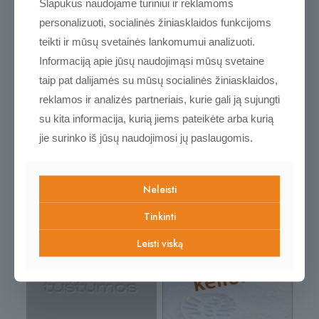
Slapukus naudojame turiniui ir reklamoms
personalizuoti, socialinės žiniasklaidos funkcijoms
teikti ir mūsų svetainės lankomumui analizuoti.
Naujos ir
Informaciją apie jūsų naudojimąsi mūsų svetaine
taip pat dalijamės su mūsų socialinės žiniasklaidos,
populiarėjančios prekės
reklamos ir analizės partneriais, kurie gali ją sujungti
su kita informacija, kurią jiems pateikėte arba kurią
Kviečiame pasižvalgyti
jie surinko iš jūsų naudojimosi jų paslaugomis.
Neleisti
Tinkinti
Leisti viską