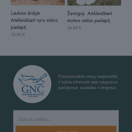
Laukinis širdyje.
Žavingoji. Atskleidžiant
Atskleidžiant vyro sielos
moters sielos paslaptį
paslaptį
16,00
€
16,00
€
Prenumeruokite mūsų naujienlaiškį
ir būkite informuoti apie naujausius
pasiūlymus, nuolaidas ir renginius.