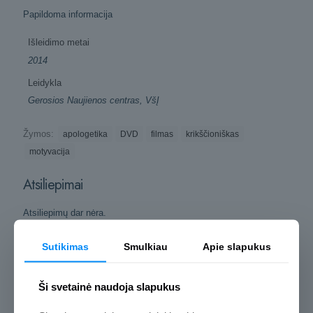
Papildoma informacija
Išleidimo metai
2014
Leidykla
Gerosios Naujienos centras, VšĮ
Žymos:
apologetika
DVD
filmas
krikščioniškas
motyvacija
Atsiliepimai
Atsiliepimų dar nėra.
Rašyti atsiliepimą gali tik prisijungę pirkėjai, kurie yra įsigiję šį
Sutikimas
Smulkiau
Apie slapukus
produktą.
Ši svetainė naudoja slapukus