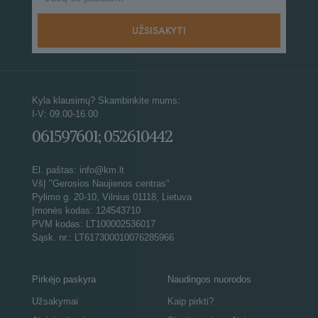
Kyla klausimų? Skambinkite mums:
I-V: 09.00-16.00
061597601; 052610442
El. paštas: info@km.lt
VšĮ "Gerosios Naujienos centras"
Pylimo g. 20-10, Vilnius 01118, Lietuva
Įmonės kodas: 124543710
PVM kodas: LT100002536017
Sąsk. nr.: LT617300010076285966
Pirkėjo paskyra
Naudingos nuorodos
Užsakymai
Kaip pirkti?