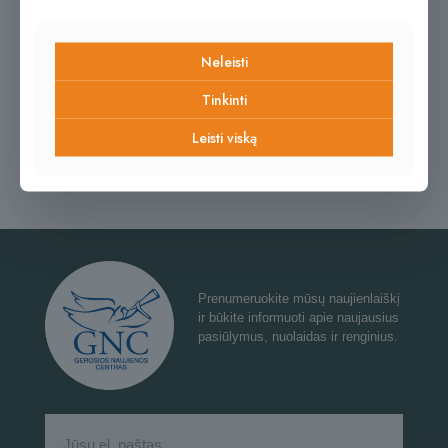
Neleisti
Tinkinti
Leisti viską
Prenumeruokite mūsų naujienlaiškį
ir būkite informuoti apie naujausius
pasiūlymus, nuolaidas ir renginius.